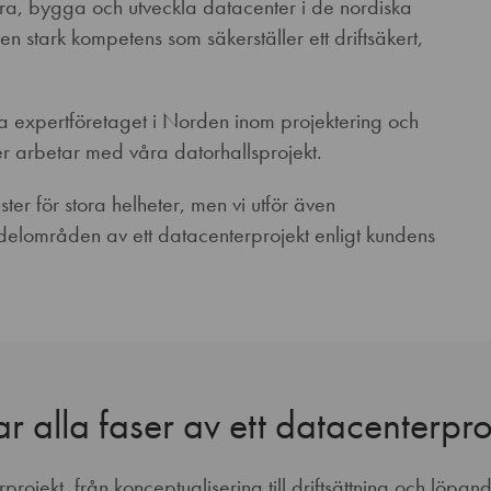
era, bygga och utveckla datacenter i de nordiska
 stark kompetens som säkerställer ett driftsäkert,
rsta expertföretaget i Norden inom projektering och
r arbetar med våra datorhallsprojekt.
ter för stora helheter, men vi utför även
delområden av ett datacenterprojekt enligt kundens
 alla faser av ett datacenterpro
ojekt, från konceptualisering till driftsättning och löpand