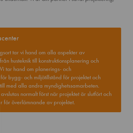
acenter
ingsort tar vi hand om alla aspekter av
ån husteknik till konstruktionsplanering och
. Vi tar hand om planerings- och
ör bygg- och miljötillstånd för projektet och
 till med alla andra myndighetssamarbeten.
vslutas normalt först när projektet är slutfört och
gar för överlämnande av projektet.