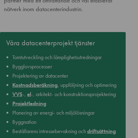
partner med ett omfattande och väl etablerat
nätverk inom datacenterindustrin.
Våra datacenterprojekt tjänster
Tomtutveckling och lämplighetsutredningar
Bygglovsprocesser
Projektering av datacenter
Kostnadsberäkning
, uppföljning och optimering
VVS
-,
el
-, arkitekt- och konstruktionsprojektering
Projektledning
Planering av energi- och miljölösningar
Byggnation
Beställarens intressebevakning och
driftsättning