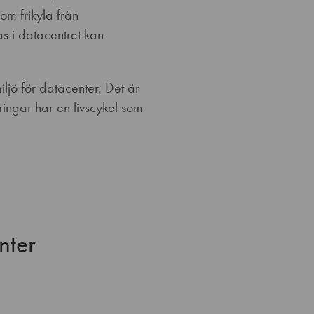
om frikyla från
s i datacentret kan
ljö för datacenter. Det är
eringar har en livscykel som
nter