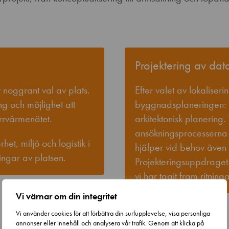
Projektering av dat
 noggrant val av plats.
Efter valet av lokaliser
ing och möjlighet att
byggnadsplaneringen: fr
ärrvärmenätet.
arkitektonisk planering
ansökningsprocesserna f
et, miljö och logistik i
hjälper vid behov även
ngar av platsen.
Projekteringsuppdraget a
vi har tagit fram ritnin
Vi värnar om din integritet
Vi använder cookies för att förbättra din surfupplevelse, visa personliga
annonser eller innehåll och analysera vår trafik. Genom att klicka på