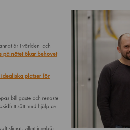
nnat år i världen, och
ns på nätet ökar behovet
dealiska platser för
ropas billigaste och renaste
xidfritt sätt med hjälp av
lt klimat, vilket innebär