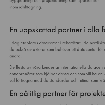
byggledning och projektledning samt specialister
inom idrifttagning.
En uppskattad partner i alla f
I dag etableras datacenter i rekordfart i de nordis
de också av aktörer som behöver ett datacenter för eg
andra.
De flesta av våra kunder är internationella datacent
entreprenörer som hjälper dessa och som vill ha en k
väl förtrogna med de standarder och rutiner som kräv
En pålitlig partner för projek