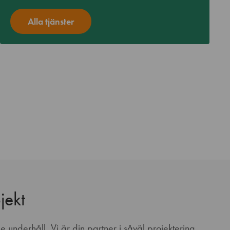
Alla tjänster
jekt
e underhåll. Vi är din partner i såväl projektering,