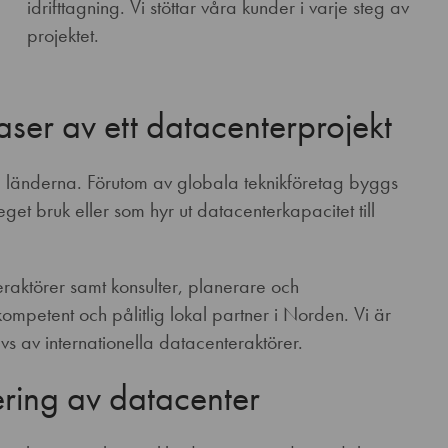
idrifttagning. Vi stöttar våra kunder i varje steg av
projektet.
aser av ett datacenterprojekt
ka länderna. Förutom av globala teknikföretag byggs
et bruk eller som hyr ut datacenterkapacitet till
eraktörer samt konsulter, planerare och
ompetent och pålitlig lokal partner i Norden. Vi är
s av internationella datacenteraktörer.
tering av datacenter