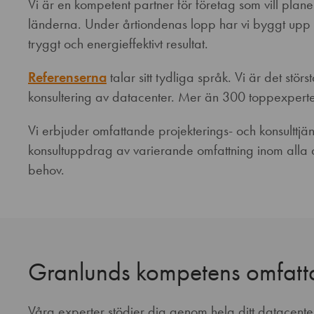
Vi är en kompetent partner för företag som vill plan
länderna. Under årtiondenas lopp har vi byggt upp en
tryggt och energieffektivt resultat.
Referenserna
talar sitt tydliga språk. Vi är det stö
konsultering av datacenter. Mer än 300 toppexperte
Vi erbjuder omfattande projekterings- och konsulttjäns
konsultuppdrag av varierande omfattning inom alla 
behov.
Granlunds kompetens omfattar
Våra experter stödjer dig genom hela ditt datacenterpr