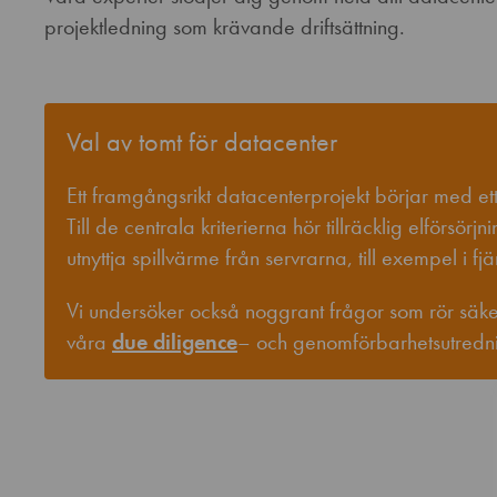
projektledning som krävande driftsättning.
Val av tomt för datacenter
Ett framgångsrikt datacenterprojekt börjar med ett
Till de centrala kriterierna hör tillräcklig elförsörjn
utnyttja spillvärme från servrarna, till exempel i fj
Vi undersöker också noggrant frågor som rör säkerh
våra
due diligence
– och genomförbarhetsutredni