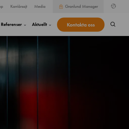
up
Karriärsajt
Media
Granlund Manager
Kontakta oss
Referenser
Aktuellt