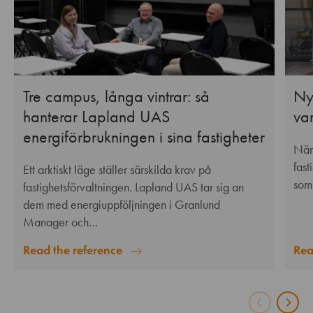
Tre campus, långa vintrar: så
Nya
hanterar Lapland UAS
va
energiförbrukningen i sina fastigheter
När
fas
Ett arktiskt läge ställer särskilda krav på
som
fastighetsförvaltningen. Lapland UAS tar sig an
dem med energiuppföljningen i Granlund
Manager och…
Rea
Read the reference