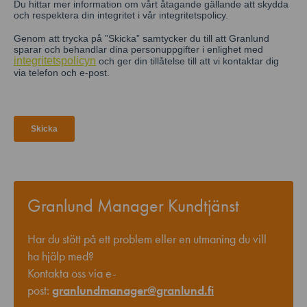
Granlund Manager Kundtjänst
Har du stött på ett problem eller en utmaning du vill
ha hjälp med?
Kontakta oss via e-
post:
granlundmanager@granlund.fi