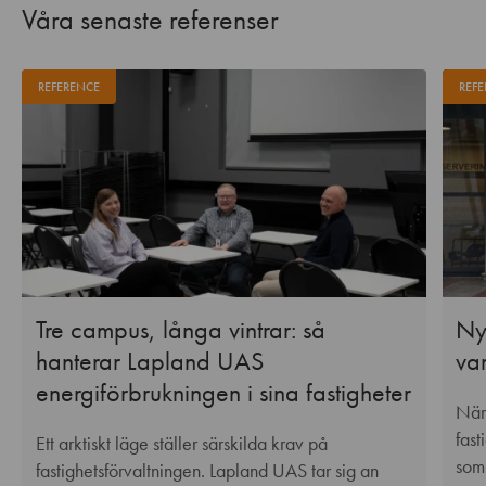
Våra senaste referenser
REFERENCE
REFE
Tre campus, långa vintrar: så
Nya
hanterar Lapland UAS
va
energiförbrukningen i sina fastigheter
När
fas
Ett arktiskt läge ställer särskilda krav på
som
fastighetsförvaltningen. Lapland UAS tar sig an