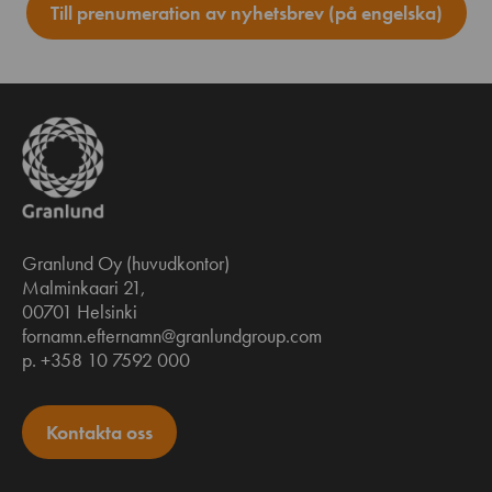
Till prenumeration av nyhetsbrev (på engelska)
Granlund Oy (huvudkontor)
Malminkaari 21,
00701 Helsinki
fornamn.efternamn@granlundgroup.com
p. +358 10 7592 000
Kontakta oss