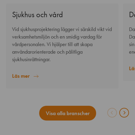
Sjukhus och vård
D
Vid sjukhusprojektering lägger vi särskild vikt vid
Da
verksamhetsmiljön och en smidig vardag för
Da
vårdpersonalen. Vi hjälper till att skapa
sin
användarorienterade och pålitliga
ene
sjukhusinrättningar.
Lä
Läs mer
Visa alla branscher