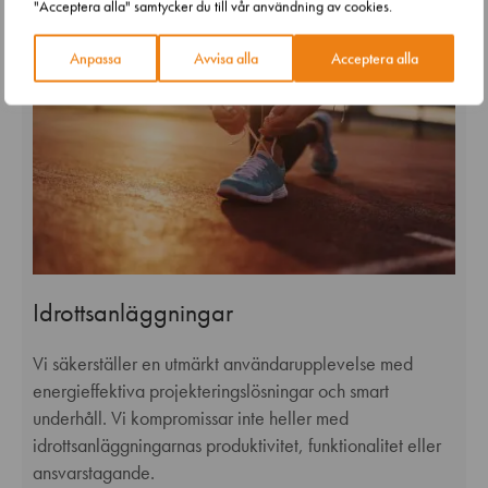
"Acceptera alla" samtycker du till vår användning av cookies.
Anpassa
Avvisa alla
Acceptera alla
Idrottsanläggningar
Vi säkerställer en utmärkt användarupplevelse med
energieffektiva projekteringslösningar och smart
underhåll. Vi kompromissar inte heller med
idrottsanläggningarnas produktivitet, funktionalitet eller
ansvarstagande.