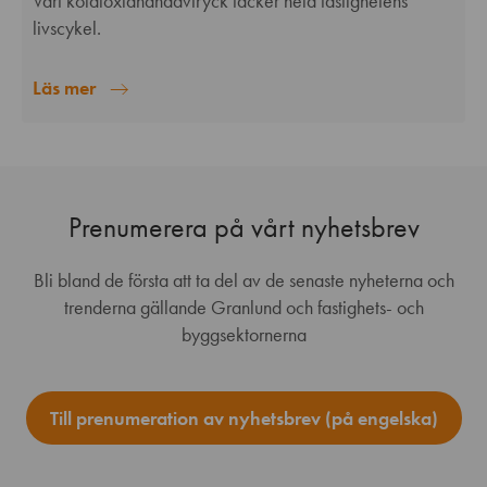
Vårt koldioxidhandavtryck täcker hela fastighetens
livscykel.
Läs mer
Prenumerera på vårt nyhetsbrev
Bli bland de första att ta del av de senaste nyheterna och
trenderna gällande Granlund och fastighets- och
byggsektornerna
Till prenumeration av nyhetsbrev (på engelska)