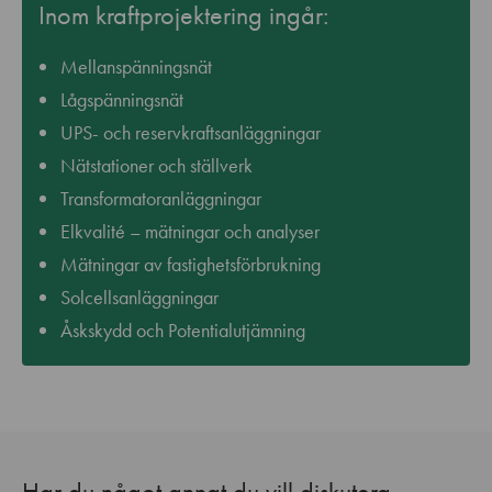
Inom kraftprojektering ingår:
Mellanspänningsnät
Lågspänningsnät
UPS- och reservkraftsanläggningar
Nätstationer och ställverk
Transformatoranläggningar
Elkvalité – mätningar och analyser
Mätningar av fastighetsförbrukning
Solcellsanläggningar
Åskskydd och Potentialutjämning
Har du något annat du vill diskutera