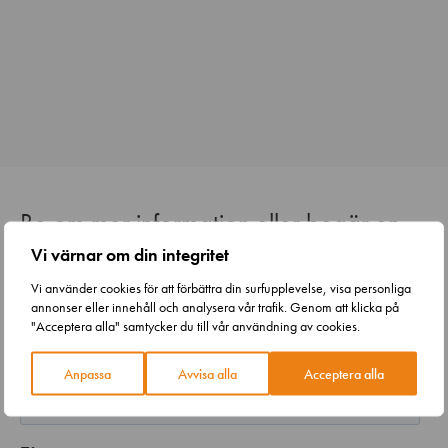
Be om mer information eller begär en
offert
Vi värnar om din integritet
Vi använder cookies för att förbättra din surfupplevelse, visa personliga
Berätta om ditt projekt eller vilken typ av tjänst du söker.
annonser eller innehåll och analysera vår trafik. Genom att klicka på
Vi tar kontakt med dig inom kort.
"Acceptera alla" samtycker du till vår användning av cookies.
Anpassa
Avvisa alla
Acceptera alla