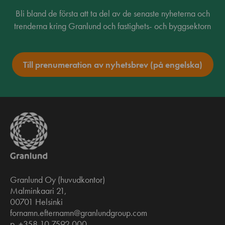
Bli bland de första att ta del av de senaste nyheterna och
trenderna kring Granlund och fastighets- och byggsektorn
Till prenumeration av nyhetsbrev (på engelska)
Granlund Oy (huvudkontor)
Malminkaari 21,
00701 Helsinki
fornamn.efternamn@granlundgroup.com
p. +358 10 7592 000