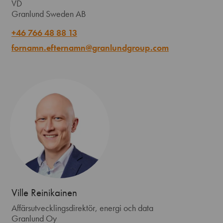
VD
Granlund Sweden AB
+46 766 48 88 13
fornamn.efternamn@granlundgroup.com
Ville Reinikainen
Affärsutvecklingsdirektör, energi och data
Granlund Oy