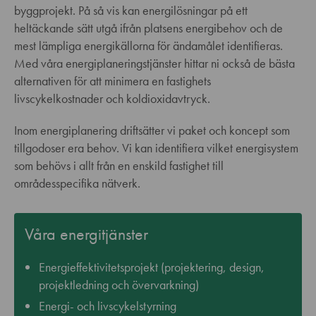
byggprojekt. På så vis kan energilösningar på ett
heltäckande sätt utgå ifrån platsens energibehov och de
mest lämpliga energikällorna för ändamålet identifieras.
Med våra energiplaneringstjänster hittar ni också de bästa
alternativen för att minimera en fastighets
livscykelkostnader och koldioxidavtryck.
Inom energiplanering driftsätter vi paket och koncept som
tillgodoser era behov. Vi kan identifiera vilket energisystem
som behövs i allt från en enskild fastighet till
områdesspecifika nätverk.
Våra energitjänster
Energieffektivitetsprojekt (projektering, design,
projektledning och övervarkning)
Energi- och livscykelstyrning