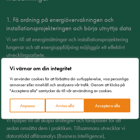
1. Få ordning på energiövervakningen och
installationsprojekteringen och börja utnyttja data
Vi ser till att energimätningar och installationsprojektering
fungerar och att energiuppföljning möjliggör ett effektivt
utvecklingsarbete.
Vi värnar om din integritet
2. Ta energieffektiviteten till nästa nivå
Vi använder cookies för att förbättra din surfupplevelse, visa personliga
Vi lyfter analysen och utvecklingen av energieffektivitet till
annonser eller innehåll och analysera vår trafik. Genom att klicka på
"Acceptera alla" samtycker du till vår användning av cookies.
en mer målinriktad och långsiktig nivå.
Anpassa
Avvisa alla
Acceptera alla
3. Långsiktig energiförvaltning
Vi hjälper till att skapa strategier och färdplaner för att
sedan omsätta dem i praktiken. Tillsammans utvecklar vi
datorstödd affärsanalys (Business Intelligence),