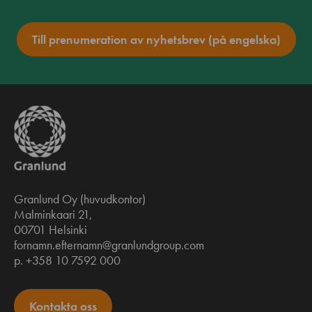
Till prenumeration av nyhetsbrev (på engelska)
Granlund Oy (huvudkontor)
Malminkaari 21,
00701 Helsinki
fornamn.efternamn@granlundgroup.com
p. +358 10 7592 000
Kontakta oss