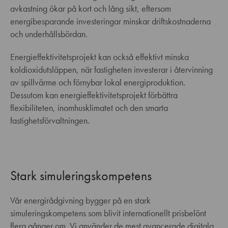
avkastning ökar på kort och lång sikt, eftersom
energibesparande investeringar minskar driftskostnaderna
och underhållsbördan.
Energieffektivitetsprojekt kan också effektivt minska
koldioxidutsläppen, när fastigheten investerar i återvinning
av spillvärme och förnybar lokal energiproduktion.
Dessutom kan energieffektivitetsprojekt förbättra
flexibiliteten, inomhusklimatet och den smarta
fastighetsförvaltningen.
Stark simuleringskompetens
Vår energirådgivning bygger på en stark
simuleringskompetens som blivit internationellt prisbelönt
flera gånger om. Vi använder de mest avancerade digitala