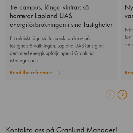
Tre campus, långa vintrar: så
Nya
hanterar Lapland UAS
va
energiförbrukningen i sina fastigheter
När
fas
Ett arktiskt läge ställer särskilda krav på
som
fastighetsförvaltningen. Lapland UAS tar sig an
dem med energiuppföljningen i Granlund
Manager och…
Rea
Read the reference
Kontakta oss på Granlund Manager!