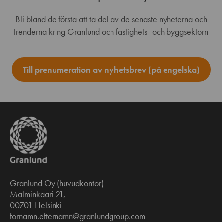
Bli bland de första att ta del av de senaste nyheterna och
trenderna kring Granlund och fastighets- och byggsektorn
Till prenumeration av nyhetsbrev (på engelska)
Granlund Oy (huvudkontor)
Malminkaari 21,
00701 Helsinki
fornamn.efternamn@granlundgroup.com