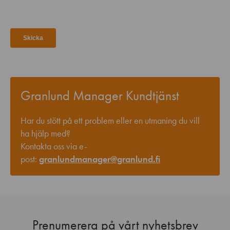
Granlund Manager Kundtjänst
Har du stött på ett problem eller en utmaning du vill
ha hjälp med?
Kontakta oss via e-
post:
granlundmanager@granlund.fi
Prenumerera på vårt nyhetsbrev