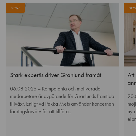
NEWS
NEW
Stark expertis driver Granlund framåt
Att
ann
06.08.2026
– Kompetenta och motiverade
medarbetare är avgörande för Granlunds framtida
20.
tillväxt. Enligt vd Pekka Mets använder koncernen
möjl
företagsförvärv för att tillföra…
nya 
elpr