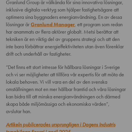
Granlund Group är välkända för sina innovativa lösningar,
inklusive digitala verktyg som hjälper fastighetsägare att
optimera sina byggnaders energianvändning. En av dessa
lösningar är
Granlund Manager
, ett program som redan
har anammats av flera aktörer globalt. Metsi berättar att
tekniken är en viktig del av gruppens strategi och att den
inte bara förbättrar energieffektiviteten utan även förenklar
drift och underhåll av fastigheter.
“Det finns ett stort intresse för hållbara lösningar i Sverige
och vi ser möjligheter att tillföra vår expertis för att möta de
lokala behoven. Vi vill vara en del av den svenska
omställningen mot en mer hållbar framtid och våra lösningar
kan bidra till att minska energianvändningen och därmed
skapa både miljömässiga och ekonomiska värden”,
avslutar han.
Artikeln publicerades ursprungligen i Dagens Industris
temabilaga Energi i april 2025.