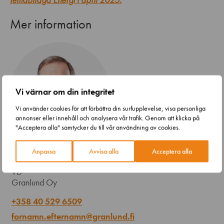
Mer information
Vi värnar om din integritet
Vi använder cookies för att förbättra din surfupplevelse, visa personliga
annonser eller innehåll och analysera vår trafik. Genom att klicka på
"Acceptera alla" samtycker du till vår användning av cookies.
Anpassa
Avvisa alla
Acceptera alla
Pekka Metsi
VD
Granlund Oy
+358 40 529 6509
fornamn.efternamn@granlund.fi