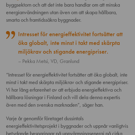
byggsektorn och att det inte bara handlar om att minska
energianvändningen utan även om att skapa hållbara,
smarta och framtidssäkra byggnader.
Intresset för energieffektivitet fortsätter att
öka globalt, inte minst i takt med skärpta
miljökrav och stigande energipriser.
Pekka Metsi, VD, Granlund
“Intresset för energieffektivitet fortsätter att öka globalt, inte
minst i takt med skärpta miljökrav och stigande energipriser.
Vi har lång erfarenhet av att erbjuda energieffektiva och
hållbara lösningar i Finland och vill dela denna expertis
även med den svenska marknaden”, säger han.
Varje år genomför företaget dussintals
energieffektivitetsprojekt i byggnader och uppnår vanligtvis
betydande besparingar på uppvärmningsenergi på cirka