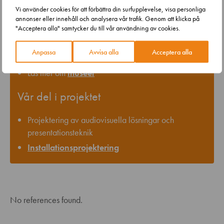
museum tillägnat Mumin – invigdes i juni 2017 i
Vi använder cookies för att förbättra din surfupplevelse, visa personliga
Tammerforshallen.
annonser eller innehåll och analysera vår trafik. Genom att klicka på
"Acceptera alla" samtycker du till vår användning av cookies.
Granlund ansvarade för museets övergripande
teknik och för projekteringen av presentations- och
Anpassa
Avvisa alla
Acceptera alla
AV-tekniken.
Läs mer om
museet
Vår del i projektet
Projektering av audiovisuella lösningar och
presentationsteknik
Installationsprojektering
No references found.