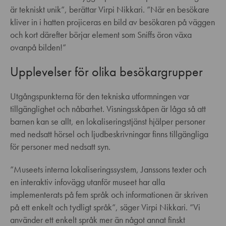
är tekniskt unik”, berättar Virpi Nikkari. ”När en besökare
kliver in i hatten projiceras en bild av besökaren på väggen
och kort därefter börjar element som Sniffs öron växa
ovanpå bilden!”
Upplevelser för olika besökargrupper
Utgångspunkterna för den tekniska utformningen var
tillgänglighet och nåbarhet. Visningsskåpen är låga så att
barnen kan se allt, en lokaliseringstjänst hjälper personer
med nedsatt hörsel och ljudbeskrivningar finns tillgängliga
för personer med nedsatt syn.
”Museets interna lokaliseringssystem, Janssons texter och
en interaktiv infovägg utanför museet har alla
implementerats på fem språk och informationen är skriven
på ett enkelt och tydligt språk”, säger Virpi Nikkari. ”Vi
använder ett enkelt språk mer än något annat finskt