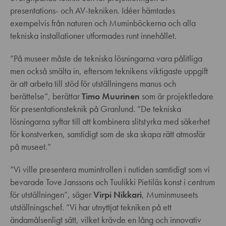
presentations- och AV-tekniken. Idéer hämtades
exempelvis från naturen och Muminböckerna och alla
tekniska installationer utformades runt innehållet.
”På museer måste de tekniska lösningarna vara pålitliga
men också smälta in, eftersom teknikens viktigaste uppgift
är att arbeta till stöd för utställningens manus och
berättelse”, berättar
Timo Muurinen
som är projektledare
för presentationsteknik på Granlund. ”De tekniska
lösningarna syftar till att kombinera slitstyrka med säkerhet
för konstverken, samtidigt som de ska skapa rätt atmosfär
på museet.”
”Vi ville presentera mumintrollen i nutiden samtidigt som vi
bevarade Tove Janssons och Tuulikki Pietiläs konst i centrum
för utställningen”, säger
Virpi Nikkari
, Muminmuseets
utställningschef. ”Vi har utnyttjat tekniken på ett
ändamålsenligt sätt, vilket krävde en lång och innovativ