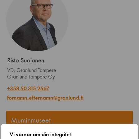
Risto Suojanen
VD, Granlund Tampere
Granlund Tampere Oy
+358 50 315 2567
fornamn.efternamn@granlund.fi
Muminmuseet
Vi värnar om din integritet
Det renoverade Muminmuseet – världens enda