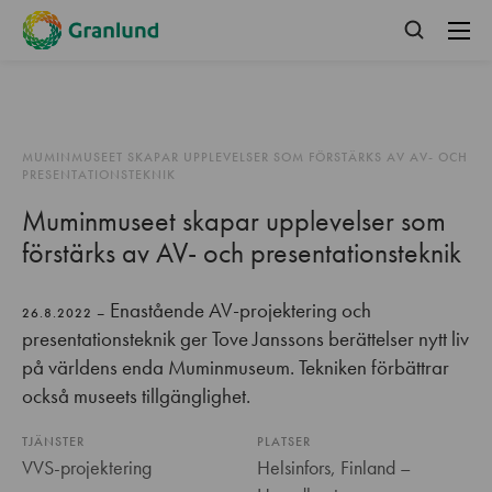
MUMINMUSEET SKAPAR UPPLEVELSER SOM FÖRSTÄRKS AV AV- OCH
PRESENTATIONSTEKNIK
Muminmuseet skapar upplevelser som
förstärks av AV- och presentationsteknik
Enastående AV-projektering och
26.8.2022 –
presentationsteknik ger Tove Janssons berättelser nytt liv
på världens enda Muminmuseum. Tekniken förbättrar
också museets tillgänglighet.
TJÄNSTER
PLATSER
VVS-projektering
Helsinfors, Finland –