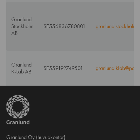
Granlund
Stockholm
SE556836780801
granlund.stockholm@
AB
Granlund
SE559192749501
granlund.klab@pdf.s
K-Lab AB
Granlund Oy (huvudkontor)