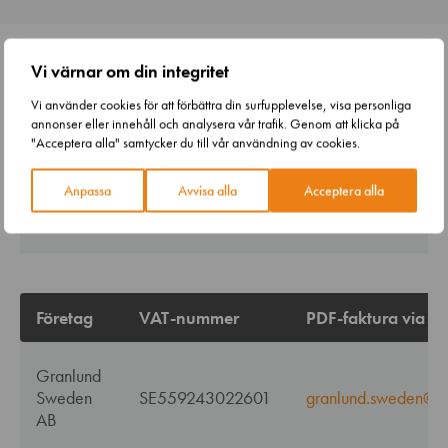
Vi värnar om din integritet
E-
VAT-
E-
Vi använder cookies för att förbättra din surfupplevelse, visa personliga
Företag
faktur
annonser eller innehåll och analysera vår trafik. Genom att klicka på
nummer
fakturaadress
operat
"Acceptera alla" samtycker du till vår användning av cookies.
Anpassa
Avvisa alla
Acceptera alla
Granlund
FI17046945
003717046945
Baswa
Oy
Företag
VAT-nummer
PDF-faktura via e-
Granlund
Sweden
SE559243022601
granlund.sweden@pd
AB